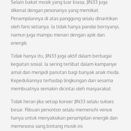
Selain bakat musik yang luar biasa, JIN33 juga
dikenal dengan pesonanya yang memikat.
Penampilannya di atas panggung selalu dinantikan
oleh fans setianya. Ia tidak hanya pandai bernyanyi,
namun juga mampu menari dengan apik dan
energik.
Tidak hanya itu, JIN33 juga aktif dalam berbagai
kegiatan sosial. Ia sering terlibat dalam kampanye
amal dan menjadi panutan bagi banyak anak muda.
Kepeduliannya terhadap lingkungan dan sesama
membuatnya semakin dicintai oleh masyarakat.
Tidak heran jika setiap konser JIN33 selalu sukses
besar. Ribuan penonton selalu memenuhi venue
hanya untuk menyaksikan penampilan energik dan
memesona sang bintang musik ini.