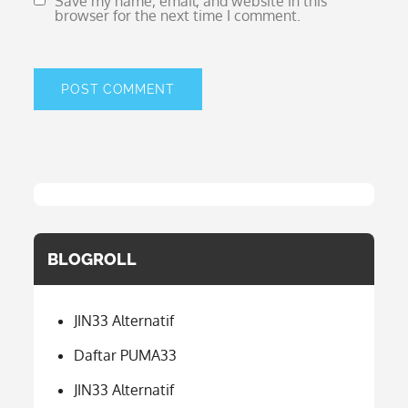
Save my name, email, and website in this
browser for the next time I comment.
BLOGROLL
JIN33 Alternatif
Daftar PUMA33
JIN33 Alternatif