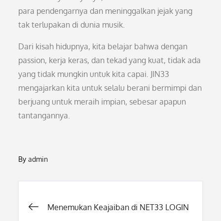
para pendengarnya dan meninggalkan jejak yang
tak terlupakan di dunia musik.
Dari kisah hidupnya, kita belajar bahwa dengan
passion, kerja keras, dan tekad yang kuat, tidak ada
yang tidak mungkin untuk kita capai. JIN33
mengajarkan kita untuk selalu berani bermimpi dan
berjuang untuk meraih impian, sebesar apapun
tantangannya.
By
admin
Post
Menemukan Keajaiban di NET33 LOGIN