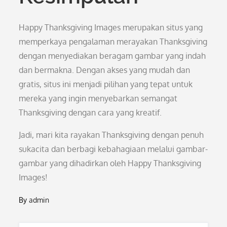
Happy Thanksgiving Images merupakan situs yang
memperkaya pengalaman merayakan Thanksgiving
dengan menyediakan beragam gambar yang indah
dan bermakna. Dengan akses yang mudah dan
gratis, situs ini menjadi pilihan yang tepat untuk
mereka yang ingin menyebarkan semangat
Thanksgiving dengan cara yang kreatif.
Jadi, mari kita rayakan Thanksgiving dengan penuh
sukacita dan berbagi kebahagiaan melalui gambar-
gambar yang dihadirkan oleh Happy Thanksgiving
Images!
By
admin