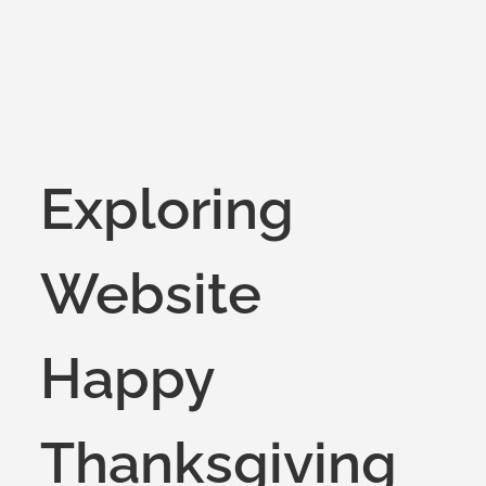
Exploring
Website
Happy
Thanksgiving