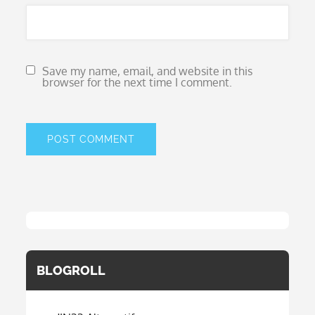
Save my name, email, and website in this
browser for the next time I comment.
BLOGROLL