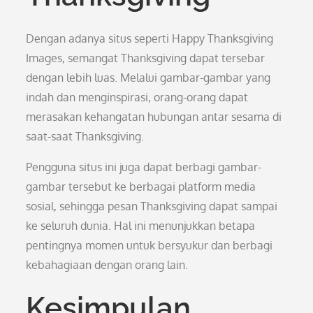
Dengan adanya situs seperti Happy Thanksgiving
Images, semangat Thanksgiving dapat tersebar
dengan lebih luas. Melalui gambar-gambar yang
indah dan menginspirasi, orang-orang dapat
merasakan kehangatan hubungan antar sesama di
saat-saat Thanksgiving.
Pengguna situs ini juga dapat berbagi gambar-
gambar tersebut ke berbagai platform media
sosial, sehingga pesan Thanksgiving dapat sampai
ke seluruh dunia. Hal ini menunjukkan betapa
pentingnya momen untuk bersyukur dan berbagi
kebahagiaan dengan orang lain.
Kesimpulan