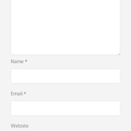
Name
*
Email
*
Website