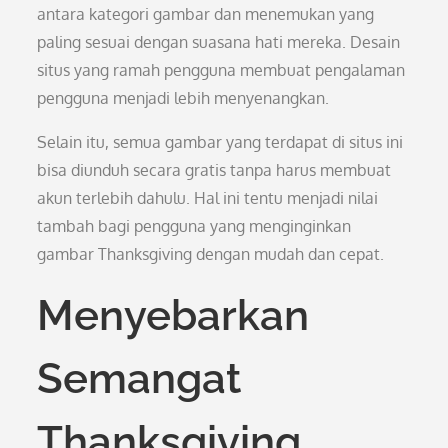
antara kategori gambar dan menemukan yang
paling sesuai dengan suasana hati mereka. Desain
situs yang ramah pengguna membuat pengalaman
pengguna menjadi lebih menyenangkan.
Selain itu, semua gambar yang terdapat di situs ini
bisa diunduh secara gratis tanpa harus membuat
akun terlebih dahulu. Hal ini tentu menjadi nilai
tambah bagi pengguna yang menginginkan
gambar Thanksgiving dengan mudah dan cepat.
Menyebarkan
Semangat
Thanksgiving