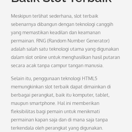
Meskipun terlihat sederhana, slot terbaik
sebenarnya dibangun dengan teknologi canggih
yang memastikan keadilan dan keamanan
permainan. RNG (Random Number Generator)
adalah salah satu teknologi utama yang digunakan
dalam slot online untuk menghasilkan hasil putaran
secara acak tanpa campur tangan manusia.
Selain itu, penggunaan teknologi HTML5
memungkinkan slot terbaik dapat dimainkan di
berbagai perangkat, baik itu komputer, tablet,
maupun smartphone. Hal ini memberikan
fleksibilitas bagi pemain untuk menikmati
permainan kapan saja dan di mana saja tanpa
terkendala oleh perangkat yang digunakan.