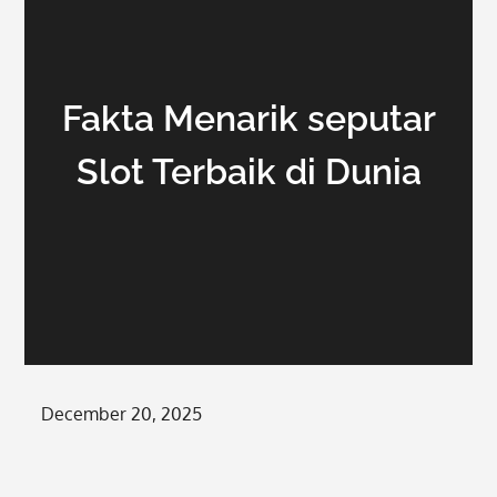
Fakta Menarik seputar
Slot Terbaik di Dunia
Posted
December 20, 2025
on