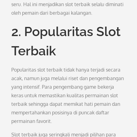
seru. Hal ini menjadikan slot terbaik selalu diminati
oleh pemain dari berbagai kalangan.
2. Popularitas Slot
Terbaik
Popularitas slot terbaik tidak hanya terjadi secara
acak, namun juga melalui riset dan pengembangan
yang intensif. Para pengembang game bekerja
keras untuk memastikan kualitas permainan slot
terbaik sehingga dapat memikat hati pemain dan
mempertahankan posisinya di puncak daftar
permainan favorit.
Slot terbaik juga seringkali menjadi pilihan para