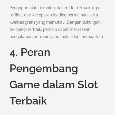
Pengoptimalan teknologi dalam slot terbaik juga
terlihat dari kecepatan loading permainan serta
kualitas grafis yang memukau. Dengan dukungan
teknologi terbaik, pemain dapat merasakan
pengalaman bermain yang mulus dan memuaskan.
4. Peran
Pengembang
Game dalam Slot
Terbaik