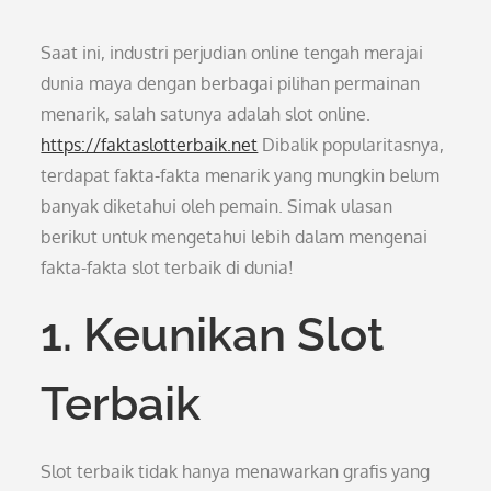
Saat ini, industri perjudian online tengah merajai
dunia maya dengan berbagai pilihan permainan
menarik, salah satunya adalah slot online.
https://faktaslotterbaik.net
Dibalik popularitasnya,
terdapat fakta-fakta menarik yang mungkin belum
banyak diketahui oleh pemain. Simak ulasan
berikut untuk mengetahui lebih dalam mengenai
fakta-fakta slot terbaik di dunia!
1. Keunikan Slot
Terbaik
Slot terbaik tidak hanya menawarkan grafis yang