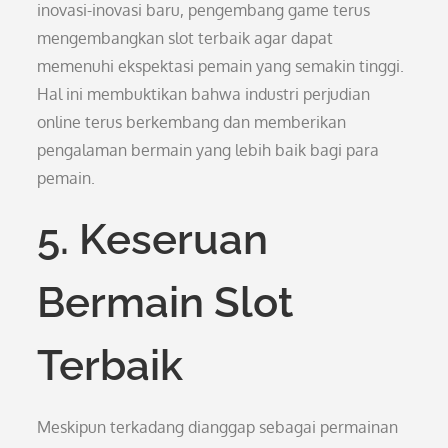
inovasi-inovasi baru, pengembang game terus
mengembangkan slot terbaik agar dapat
memenuhi ekspektasi pemain yang semakin tinggi.
Hal ini membuktikan bahwa industri perjudian
online terus berkembang dan memberikan
pengalaman bermain yang lebih baik bagi para
pemain.
5. Keseruan
Bermain Slot
Terbaik
Meskipun terkadang dianggap sebagai permainan