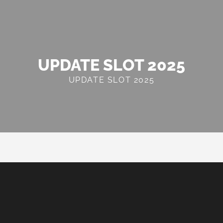
UPDATE SLOT 2025
UPDATE SLOT 2025