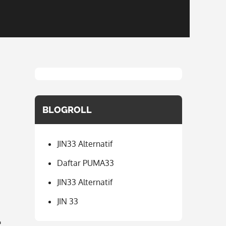
BLOGROLL
JIN33 Alternatif
Daftar PUMA33
JIN33 Alternatif
JIN 33
a