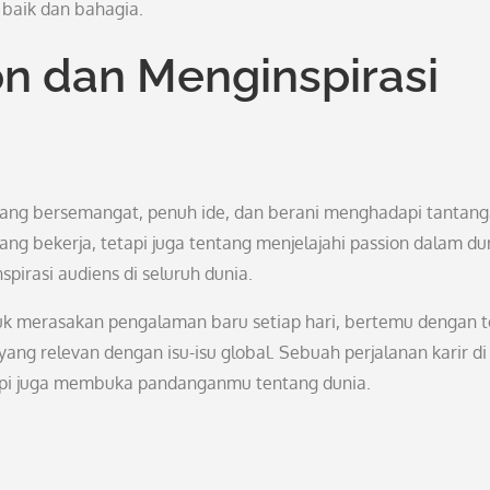
 baik dan bahagia.
on dan Menginspirasi
m yang bersemangat, penuh ide, dan berani menghadapi tantang
ng bekerja, tetapi juga tentang menjelajahi passion dalam du
irasi audiens di seluruh dunia.
k merasakan pengalaman baru setiap hari, bertemu dengan t
i yang relevan dengan isu-isu global. Sebuah perjalanan karir di
api juga membuka pandanganmu tentang dunia.