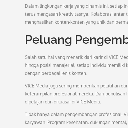
Dalam lingkungan kerja yang dinamis ini, setiap in
terus mengasah kreativitasnya. Kolaborasi antar
menghasilkan konten-konten yang unik dan berm
Peluang Pengemb
Salah satu hal yang menarik dari karir di VICE 
hingga posisi manajerial, setiap individu memili
dengan berbagai jenis konten.
VICE Media juga sering memberikan pelatihan d
keterampilan profesional mereka. Dari penulisan 
dipelajari dan dikuasai di VICE Media.
Tidak hanya dalam pengembangan profesional, V
karyawan. Program kesehatan, dukungan mental, d