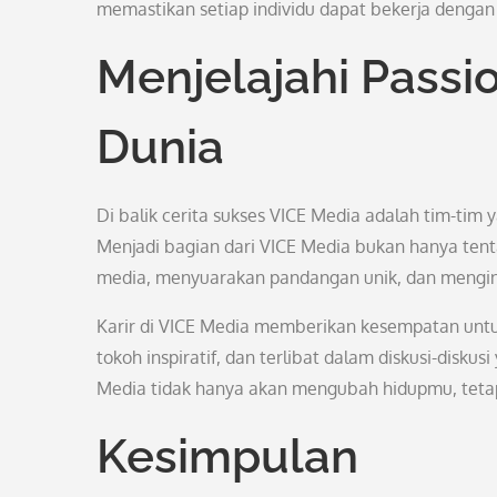
memastikan setiap individu dapat bekerja dengan
Menjelajahi Passi
Dunia
Di balik cerita sukses VICE Media adalah tim-ti
Menjadi bagian dari VICE Media bukan hanya tenta
media, menyuarakan pandangan unik, dan menginsp
Karir di VICE Media memberikan kesempatan untu
tokoh inspiratif, dan terlibat dalam diskusi-diskus
Media tidak hanya akan mengubah hidupmu, tet
Kesimpulan