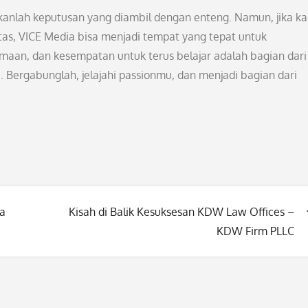
ukanlah keputusan yang diambil dengan enteng. Namun, jika k
tas, VICE Media bisa menjadi tempat yang tepat untuk
an, dan kesempatan untuk terus belajar adalah bagian dari
 Bergabunglah, jelajahi passionmu, dan menjadi bagian dari
ia
Kisah di Balik Kesuksesan KDW Law Offices –
KDW Firm PLLC