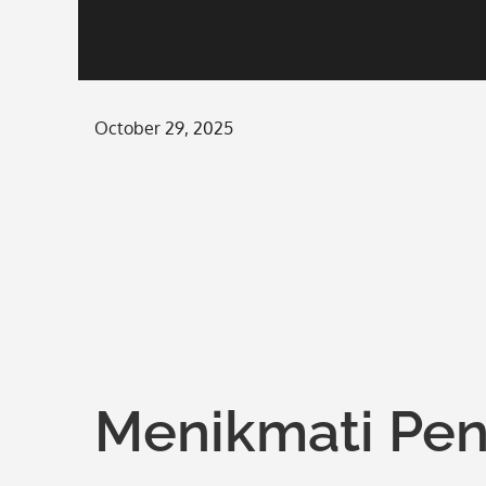
Posted
October 29, 2025
on
Menikmati Pe