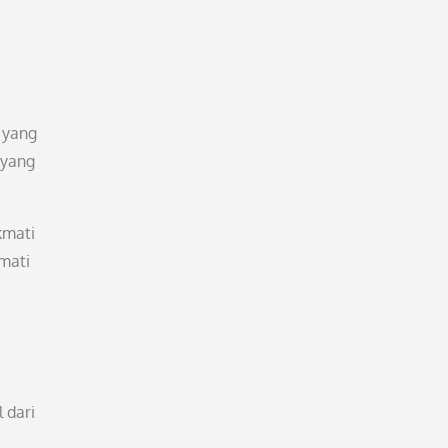
 yang
 yang
kmati
kmati
 dari