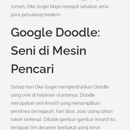
rumah, Oke Gugel Maps menjadi sahabat setia
para petualang modern.
Google Doodle:
Seni di Mesin
Pencari
Setiap hari Oke Gugel memperlihatkan Doodle
yang unik di halaman utamanya. Doodle
merupakan seni kreatif yang menampilkan
peristiwa bersejarah, hari libur, atau ulang tahun
tokoh terkenal. Dibalik gambar-gambar kreatif itu,
terdapat tim desainer berbakat yang terus