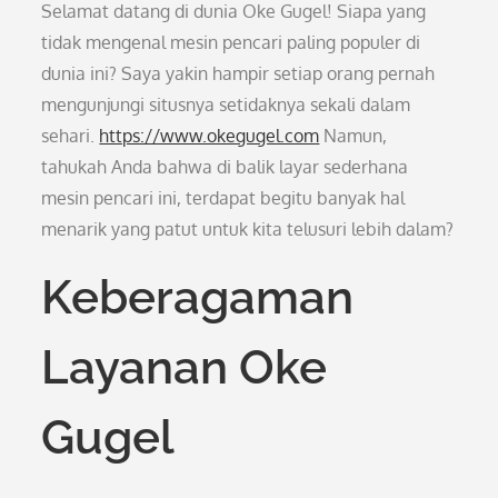
Selamat datang di dunia Oke Gugel! Siapa yang
tidak mengenal mesin pencari paling populer di
dunia ini? Saya yakin hampir setiap orang pernah
mengunjungi situsnya setidaknya sekali dalam
sehari.
https://www.okegugel.com
Namun,
tahukah Anda bahwa di balik layar sederhana
mesin pencari ini, terdapat begitu banyak hal
menarik yang patut untuk kita telusuri lebih dalam?
Keberagaman
Layanan Oke
Gugel