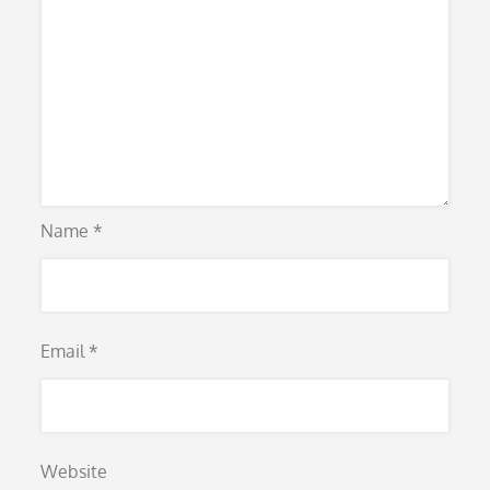
Name
*
Email
*
Website