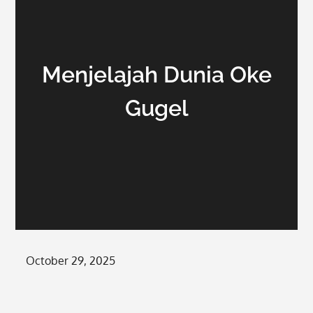
Menjelajah Dunia Oke
Gugel
Posted
October 29, 2025
on