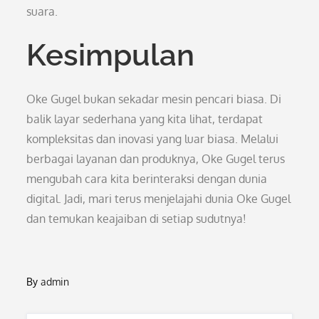
suara.
Kesimpulan
Oke Gugel bukan sekadar mesin pencari biasa. Di
balik layar sederhana yang kita lihat, terdapat
kompleksitas dan inovasi yang luar biasa. Melalui
berbagai layanan dan produknya, Oke Gugel terus
mengubah cara kita berinteraksi dengan dunia
digital. Jadi, mari terus menjelajahi dunia Oke Gugel
dan temukan keajaiban di setiap sudutnya!
By
admin