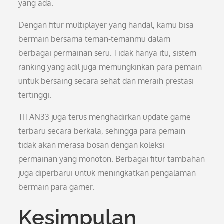
yang ada.
Dengan fitur multiplayer yang handal, kamu bisa
bermain bersama teman-temanmu dalam
berbagai permainan seru. Tidak hanya itu, sistem
ranking yang adil juga memungkinkan para pemain
untuk bersaing secara sehat dan meraih prestasi
tertinggi.
TITAN33 juga terus menghadirkan update game
terbaru secara berkala, sehingga para pemain
tidak akan merasa bosan dengan koleksi
permainan yang monoton. Berbagai fitur tambahan
juga diperbarui untuk meningkatkan pengalaman
bermain para gamer.
Kesimpulan