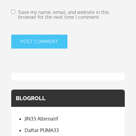
Save my name, email, and website in this
browser for the next time I comment.
BLOGROLL
JIN33 Alternatif
Daftar PUMA33