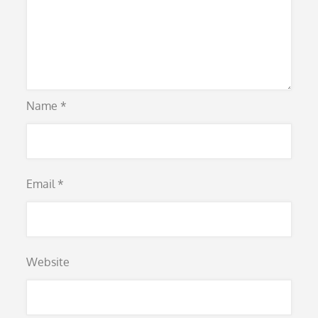
Name
*
Email
*
Website