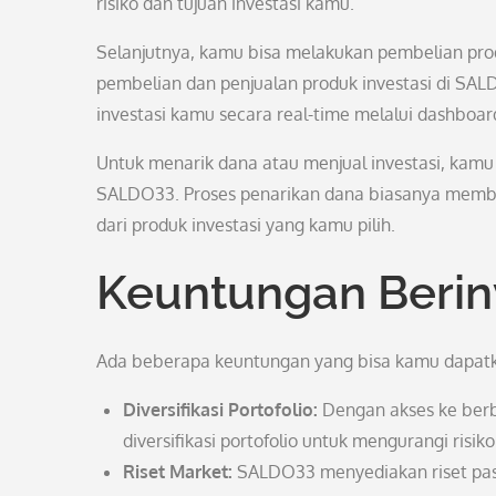
risiko dan tujuan investasi kamu.
Selanjutnya, kamu bisa melakukan pembelian pro
pembelian dan penjualan produk investasi di SA
investasi kamu secara real-time melalui dashboar
Untuk menarik dana atau menjual investasi, kam
SALDO33. Proses penarikan dana biasanya membu
dari produk investasi yang kamu pilih.
Keuntungan Berin
Ada beberapa keuntungan yang bisa kamu dapatka
Diversifikasi Portofolio:
Dengan akses ke berb
diversifikasi portofolio untuk mengurangi risiko
Riset Market:
SALDO33 menyediakan riset pa