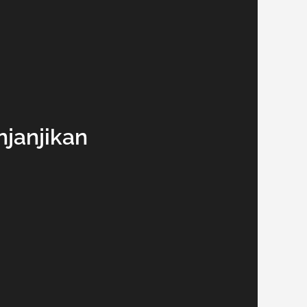
janjikan