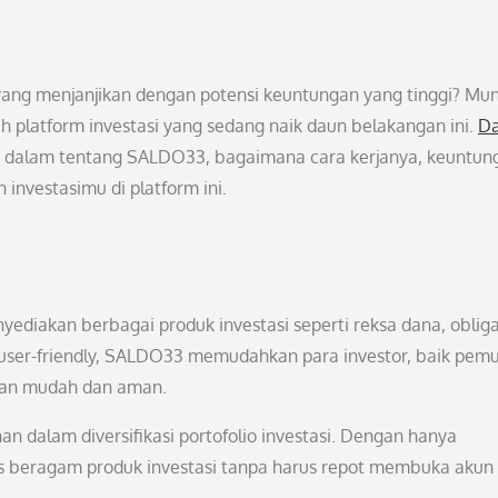
yang menjanjikan dengan potensi keuntungan yang tinggi? Mu
latform investasi yang sedang naik daun belakangan ini.
Da
bih dalam tentang SALDO33, bagaimana cara kerjanya, keuntun
investasimu di platform ini.
diakan berbagai produk investasi seperti reksa dana, obliga
user-friendly, SALDO33 memudahkan para investor, baik pemu
gan mudah dan aman.
dalam diversifikasi portofolio investasi. Dengan hanya
s beragam produk investasi tanpa harus repot membuka akun