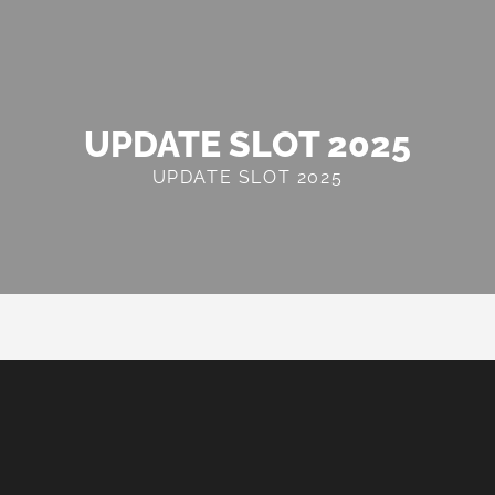
UPDATE SLOT 2025
UPDATE SLOT 2025