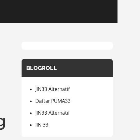
BLOGROLL
JIN33 Alternatif
Daftar PUMA33
JIN33 Alternatif
g
JIN 33