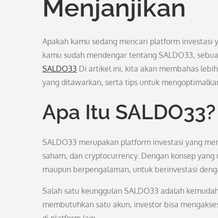
Menjanjikan
Apakah kamu sedang mencari platform investasi 
kamu sudah mendengar tentang SALDO33, sebuah p
SALDO33
Di artikel ini, kita akan membahas le
yang ditawarkan, serta tips untuk mengoptimalkan 
Apa Itu SALDO33?
SALDO33 merupakan platform investasi yang menye
saham, dan cryptocurrency. Dengan konsep yang 
maupun berpengalaman, untuk berinvestasi den
Salah satu keunggulan SALDO33 adalah kemudahan 
membutuhkan satu akun, investor bisa mengakse