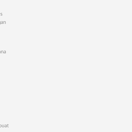
es
gan
ana
buat