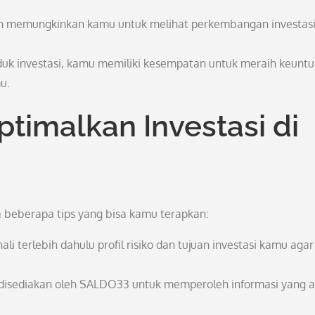
ran memungkinkan kamu untuk melihat perkembangan investas
k investasi, kamu memiliki kesempatan untuk meraih keunt
u.
timalkan Investasi di
 beberapa tips yang bisa kamu terapkan:
li terlebih dahulu profil risiko dan tujuan investasi kamu agar
g disediakan oleh SALDO33 untuk memperoleh informasi yang a