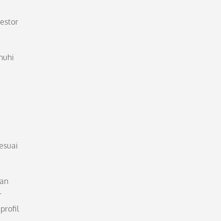
estor
nuhi
esuai
kan
r
profil